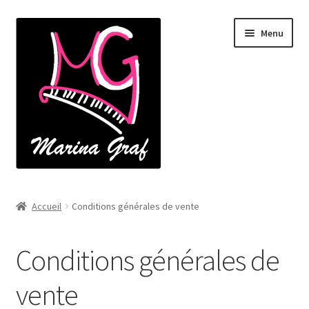
Aller
Aller
Menu
à
au
la
contenu
navigation
Accueil
Accueil
Conditions générales de vente
À propos
Conditions générales de
Catalogue
vente
Cours de piano