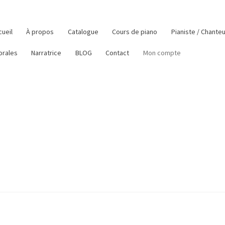
cueil
À propos
Catalogue
Cours de piano
Pianiste / Chante
orales
Narratrice
BLOG
Contact
Mon compte