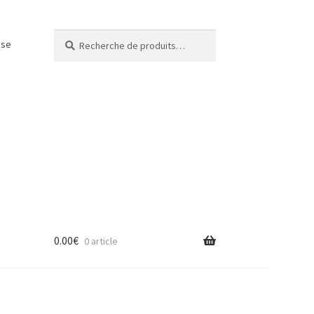
Recherche
Recherche
use
pour :
0.00
€
0 article