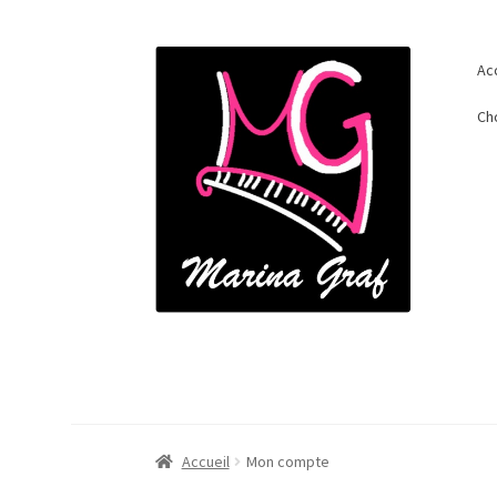
Aller
Aller
Ac
à
au
la
contenu
Ch
navigation
Accueil
Mon compte