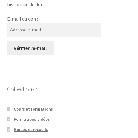
historique de don.
Pianiste / Chanteuse
E-mail du don :
Chorales
Narratrice
BLOG
Contact
Collections :
Mon compte
Cours et formations
Formations vidéos
Guides et recueils