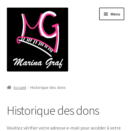
Aller
Aller
Menu
à
au
la
contenu
navigation
Accueil
Accueil
Historique des dons
À propos
Historique des dons
Catalogue
Cours de piano
Veuillez vérifier votre adresse e-mail pour accéder à votre