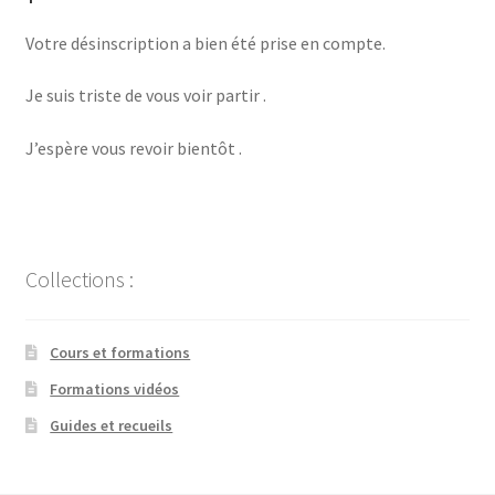
Pianiste / Chanteuse
Votre désinscription a bien été prise en compte.
Je suis triste de vous voir partir .
Chorales
J’espère vous revoir bientôt .
Narratrice
BLOG
Contact
Collections :
Mon compte
Cours et formations
Formations vidéos
Guides et recueils