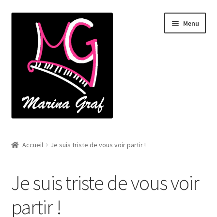
Aller
Aller
Menu
à
au
la
contenu
navigation
Accueil
Accueil
Je suis triste de vous voir partir !
À propos
Je suis triste de vous voir
Catalogue
partir !
Cours de piano