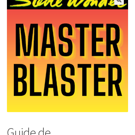
🔍
Pianiste / Chanteuse
Chorales
Narratrice
BLOG
Contact
Mon compte
Guide de