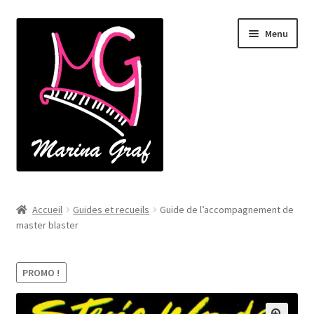
Aller
Aller
Menu
à
au
la
contenu
navigation
Accueil
Accueil
Guides et recueils
Guide de l’accompagnement de
master blaster
À propos
Catalogue
PROMO !
Cours de piano